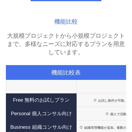
機能比較
大規模プロジェクトから小規模プロジェクト
まで、多様なニーズに対応するプランを用意
しています。
機能比較表
主
○
Free 無料のお試しプラン
お試し操作が可能。ク
○
Personal 個人コンサル向け
個人で活動さ
○
Business 組織コンサル向け
組織管理機能が追加。複数のチ